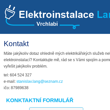
Kontakt
Máte jakýkoliv dotaz ohledně mých elektrikářských služeb n
elektroinstalací? Kontaktujte mě, rád se s Vámi spojím a p
vyřešit jakýkoliv problém.
tel: 604 524 327
e-mail:
stanislav.lang@seznam.cz
ičo: 87989638
KONKTAKTNÍ FORMULÁŘ